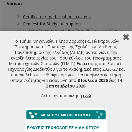
Various
Certificate of participation in exams
Request for Study Interruption
Letter of recommendation form
(Its use is optional)
Το Τμήμα Μηχανικών Πληροφορικής και Ηλεκτρονικών
Συστημάτων της Πολυτεχνικής Σχολής του Διεθνούς
LATEST ANNOUNCEMENTS
Πανεπιστημίου της Ελλάδος (ΔΙΠΑΕ) ανακοινώνει την
έναρξη λειτουργίας του 15ου κύκλου του Προγράμματος
Μεταπτυχιακών Σπουδών (Π.Μ.Σ.) Ειδίκευσης στις Ευφυείς
Πρόσκληση υποβολής υποψηφιότητας για την εισαγωγή
Τεχνολογίες Διαδικτύου για το Ακαδημαϊκό έτος 2026-27 και
φοιτητών στο ΠΜΣ Ευφυείς Τεχνολογίες Διαδικτύου
προσκαλεί τους ενδιαφερόμενους να υποβάλουν αίτηση
2026-2027
07/07/2026
υποψηφιότητας για εισαγωγή από
8 Ιουλίου 2026
έως
14
Σεπτεμβρίου 2026
.
Πρόγραμμα Παρουσιάσεων Μεταπτυχιακών Διπλωματικών
Εργασιών Ιούνιος 2026
Δείτε την πρόσκληση
εδώ
22/06/2026
Πρόγραμμα Εξεταστικής Περιόδου Εαρινού Εξαμήνου
2025-26
18/06/2026