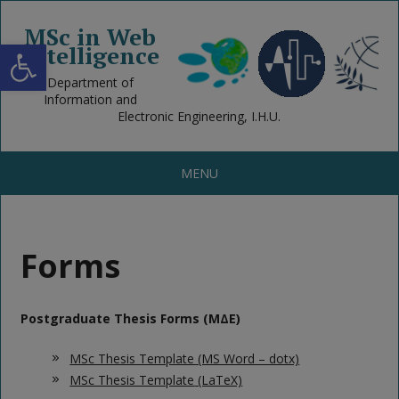
MSc in Web
Open toolbar
Intelligence
Department of
Information and
Electronic Engineering, I.H.U.
MENU
Forms
Postgraduate Thesis Forms (ΜΔΕ)
MSc Thesis Template (MS Word – dotx)
MSc Thesis Template
(LaTeX)