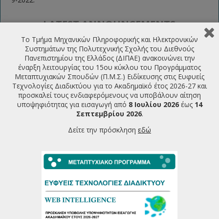
LATEST ANNOUNCEMENTS
Το Τμήμα Μηχανικών Πληροφορικής και Ηλεκτρονικών
Συστημάτων της Πολυτεχνικής Σχολής του Διεθνούς
Πρόσκληση υποβολής υποψηφιότητας για την εισαγωγή
Πανεπιστημίου της Ελλάδος (ΔΙΠΑΕ) ανακοινώνει την
φοιτητών στο ΠΜΣ Ευφυείς Τεχνολογίες Διαδικτύου
έναρξη λειτουργίας του 15ου κύκλου του Προγράμματος
2026-2027
07/07/2026
Μεταπτυχιακών Σπουδών (Π.Μ.Σ.) Ειδίκευσης στις Ευφυείς
Τεχνολογίες Διαδικτύου για το Ακαδημαϊκό έτος 2026-27 και
Πρόγραμμα Παρουσιάσεων Μεταπτυχιακών Διπλωματικών
προσκαλεί τους ενδιαφερόμενους να υποβάλουν αίτηση
Εργασιών Ιούνιος 2026
υποψηφιότητας για εισαγωγή από
8 Ιουλίου 2026
έως
14
22/06/2026
Σεπτεμβρίου 2026
.
Πρόγραμμα Εξεταστικής Περιόδου Εαρινού Εξαμήνου
Δείτε την πρόσκληση
εδώ
2025-26
18/06/2026
Πρόγραμμα Παρουσιάσεων Μεταπτυχιακών Διπλωματικών
Εργασιών Φεβρουάριου 2026
19/02/2026
More...