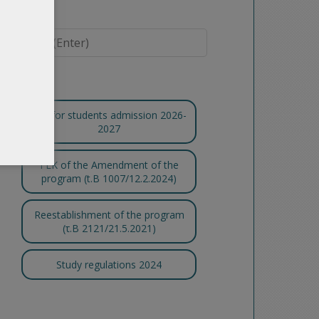
Call for students admission 2026-
2027
FEK of the Amendment of the
program (t.B 1007/12.2.2024)
Reestablishment of the program
(τ.Β 2121/21.5.2021)
Study regulations 2024