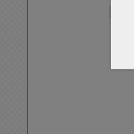
Code
Μ301