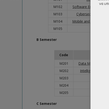
να υπ
Μ102
Software Engineering f
Μ103
Cybersecurity of In
Μ104
Mobile and Ubiquitous
Μ105
Machine L
B Semester
Code
Cour
Μ201
Data Mining and D
Μ202
Intelligent Techno
Μ203
Social Net
Μ204
Information
Μ205
Semanti
C Semester