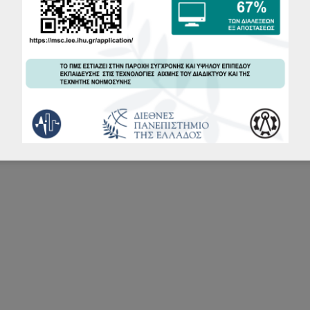
Course
ECTS
MSc Thesis
30