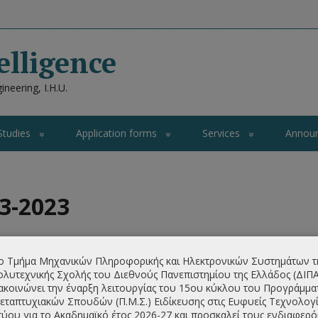
elligence
neering, I.H.U.
Studies
Application forms
Services
Annou
3-2023
ο Τμήμα Μηχανικών Πληροφορικής και Ηλεκτρονικών Συστημάτων τ
λυτεχνικής Σχολής του Διεθνούς Πανεπιστημίου της Ελλάδος (ΔΙΠ
ακοινώνει την έναρξη λειτουργίας του 15ου κύκλου του Προγράμμα
se
ECTS
Hours/Week
εταπτυχιακών Σπουδών (Π.Μ.Σ.) Ειδίκευσης στις Ευφυείς Τεχνολογί
τύου για το Ακαδημαϊκό έτος 2026-27 και προσκαλεί τους ενδιαφερ
hodologies
6
3