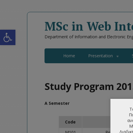
MSc in Web Int
Open toolbar
Department of Information and Electronic Engi
Home
Presentation
Study Program 201
A Semester
Τ
Πο
αν
Code
Cour
Μ
Διαδικ
Μ101
Research Met