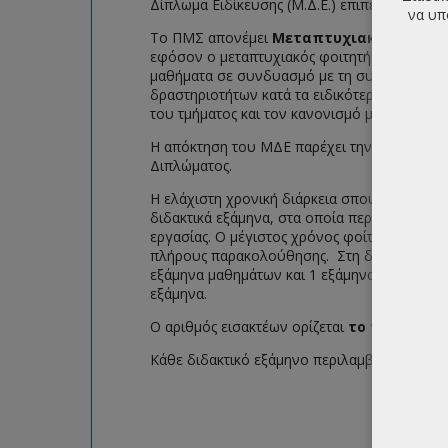
Δίπλωμα Ειδίκευσης (Μ.Δ.Ε.) επιπέδου εκπαί
να υπ
Το ΠΜΣ απονέμει
Μεταπτυχιακό Δίπλωμα
εφόσον ο μεταπτυχιακός φοιτητής έχει επιτ
μαθήματα σε συνδυασμό με τη συμμετοχή το
δραστηριοτήτων κατά τα ειδικότερα οριζόμ
του τμήματος και τον κανονισμό μεταπτυχι
Η απόκτηση του ΜΔΕ παρέχει την δυνατότητ
Διπλώματος.
Η ελάχιστη χρονική διάρκεια σπουδών για τη
διδακτικά εξάμηνα, στα οποία περιλαμβάνετ
εργασίας. Ο μέγιστος χρόνος φοίτησης δεν μπ
πλήρους παρακολούθησης. Στη διαδικασία μερ
εξάμηνα μαθημάτων και 1 εξάμηνο η Μεταπτυ
εξάμηνα.
Ο αριθμός εισακτέων ορίζεται
το πολύ σε τ
Κάθε διδακτικό εξάμηνο περιλαμβάνει 13 εβδο