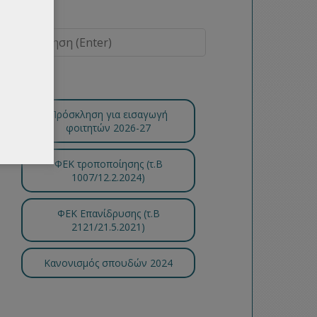
Πρόσκληση για εισαγωγή
φοιτητών 2026-27
ΦΕΚ τροποποίησης (τ.B
1007/12.2.2024)
ΦΕΚ Επανίδρυσης (τ.Β
2121/21.5.2021)
Κανονισμός σπουδών 2024