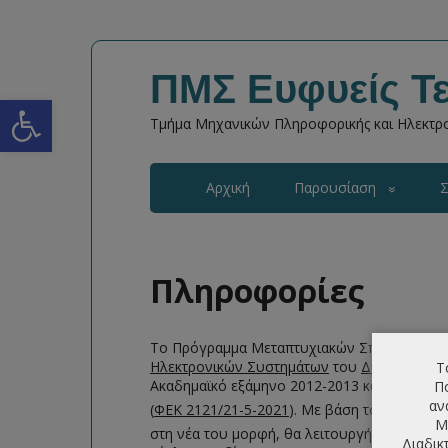
ΠΜΣ Ευφυείς Τε
Open toolbar
Τμήμα Μηχανικών Πληροφορικής και Ηλεκτρο
Αρχική
Παρουσίαση
Σ
Πληροφορίες
Το Πρόγραμμα Μεταπτυχιακών Σπουδών (Π
Ηλεκτρονικών Συστημάτων
του
Διεθνούς Πα
Τ
Ακαδημαϊκό εξάμηνο 2012-2013 και εγκρίθηκ
Πο
αν
(
ΦΕΚ 2121/21-5-2021
). Με βάση το
ΦΕΚ Τροπ
Μ
στη νέα του μορφή, θα λειτουργήσει από το
Διαδικ