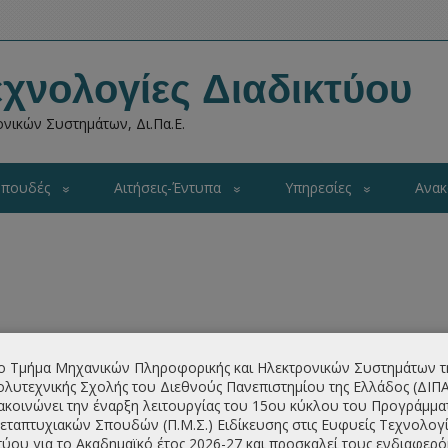
χνολογίες Διαδικτύου
νικών Συστημάτων, Δι.Πα.Ε.
πουδές
Αιτήσεις-Έντυπα
Υπηρεσίες
Ανακ
ΜΣ) του Τμήματος
Μηχανικών Πληροφορικής και
νεπιστημίου της Ελλάδος
ιδρύθηκε και λειτουργεί από το
ο Τμήμα Μηχανικών Πληροφορικής και Ηλεκτρονικών Συστημάτων τ
ε η συνέχιση λειτουργίας του από το Υπουργείο Παιδείας
λυτεχνικής Σχολής του Διεθνούς Πανεπιστημίου της Ελλάδος (ΔΙΠ
ακοινώνει την έναρξη λειτουργίας του 15ου κύκλου του Προγράμμα
οποίησης (τ.Β 1007/12.2.2024),
το ΠΜΣ τροποποιήθηκε και
εταπτυχιακών Σπουδών (Π.Μ.Σ.) Ειδίκευσης στις Ευφυείς Τεχνολογί
 ακαδημαϊκό έτος 2024-25. Το ΠΜΣ Οδηγεί σε Μεταπτυχιακό
τύου για το Ακαδημαϊκό έτος 2026-27 και προσκαλεί τους ενδιαφερ