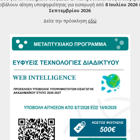
δευσης 7, στο Εθνικό Πλαίσιο Προσόντων.
οβάλουν αίτηση υποψηφιότητας για εισαγωγή από
8 Ιουλίου 2026
Σεπτεμβρίου 2026
.
 Σπουδών στις «Ευφυείς Τεχνολογίες Διαδικτύου»
υχή εξέταση στα προβλεπόμενα από το οικείο πρόγραμμα
Δείτε την πρόσκληση
εδώ
υ στο σύνολο των εκπαιδευτικών και ερευνητικών
ενα στο πρόγραμμα και στον οδηγό μεταπτυχιακών σπουδών
ακών σπουδών του ΔΙΠΑΕ.
α συνέχισης σπουδών για την απόκτηση Διδακτορικού
ν απονομή Μεταπτυχιακού Διπλώματος ορίζεται σε τρία (3)
αι ένα εξάμηνο σπουδών για την εκπόνηση της διπλωματικής
ορεί να υπερβεί τα 6 ακ. εξάμηνα συνολικά για τη φοίτηση
ικής φοίτησης η ελάχιστη διάρκεια είναι 5 εξαμήνων (4
χιακή Διπλωματική Εργασία-ΜΔΕ) και μέγιστη 9 ακαδημαϊκά
ριάντα (30) φοιτητές
.
μάδες για διδασκαλία και 2 βδομάδες για τις εξετάσεις.