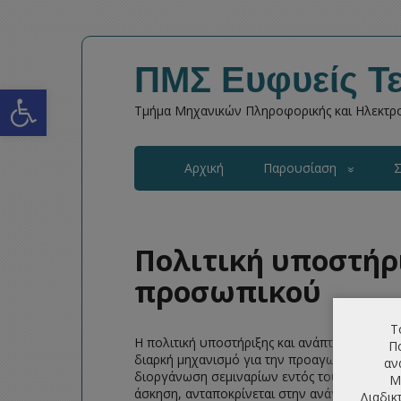
ΠΜΣ Ευφυείς Τε
Open toolbar
Τμήμα Μηχανικών Πληροφορικής και Ηλεκτρο
Αρχική
Παρουσίαση
Σ
Πολιτική υποστήρι
προσωπικού
Τ
Η πολιτική υποστήριξης και ανάπτυξης του 
Πο
διαρκή μηχανισμό για την προαγωγή της επαγγ
αν
διοργάνωση σεμιναρίων εντός του τμήματο
Μ
άσκηση, ανταποκρίνεται στην ανάγκη για διαρ
Διαδικ