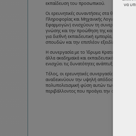
εκπαίδευση του προσωπικού.
να υπ
Οι ερευνητικές συναντήσεις στα θεσμοθετημέ
Πληροφορίας και Μηχανικής Λογισμικού και
Εφαρμογών) ενισχύουν τη συνεργασία μεταξ
γνώσης και την προώθηση της καινοτομίας. 
για διεθνή εκπαιδευτική εμπειρία, ενώ εκπα
σπουδών και την επιπλέον εξειδίκευση.
Η συνεργασία με το Ίδρυμα Κρατικών Υποτροφ
άλλα ακαδημαϊκά και εκπαιδευτικά ιδρύματα
ενισχύει τις δυνατότητες ανάπτυξης και καιν
Τέλος, οι ερευνητικές συνεργασίες, τόσο απ
αναδεικνύουν την υψηλή απόδοση και την α
πολυπολιτισμική φύση αυτών των πρωτοβου
περιβάλλοντος που προάγει την ανάπτυξη κα