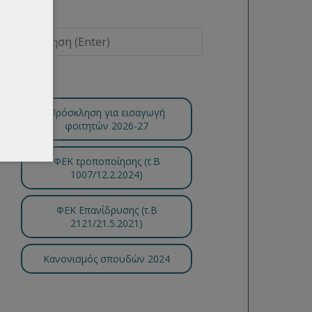
Πρόσκληση για εισαγωγή
φοιτητών 2026-27
ΦΕΚ τροποποίησης (τ.B
1007/12.2.2024)
ΦΕΚ Επανίδρυσης (τ.Β
2121/21.5.2021)
Κανονισμός σπουδών 2024