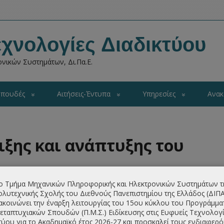
χνολογίες Διαδικτύου
νικών Συστημάτων, Δι.Πα.Ε.
πουδές
Αιτήσεις-Έντυπα
Υπηρεσίες
Ανακ
ξης και ανάπτυξης του
ο Τμήμα Μηχανικών Πληροφορικής και Ηλεκτρονικών Συστημάτων τ
προσωπικού στο ΠΜΣ αντιπροσωπεύει έναν ενδελεχή και
λυτεχνικής Σχολής του Διεθνούς Πανεπιστημίου της Ελλάδος (ΔΙΠ
ελματικής εξέλιξης και της ακαδημαϊκής αριστείας. Η
ακοινώνει την έναρξη λειτουργίας του 15ου κύκλου του Προγράμμα
ς, συμπεριλαμβανομένων αυτών που αφορούν σε πρακτική
εταπτυχιακών Σπουδών (Π.Μ.Σ.) Ειδίκευσης στις Ευφυείς Τεχνολογί
κή κατάρτιση και
τύου για το Ακαδημαϊκό έτος 2026-27 και προσκαλεί τους ενδιαφερ