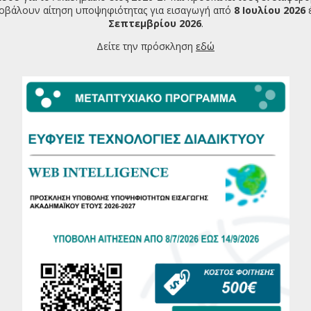
οβάλουν αίτηση υποψηφιότητας για εισαγωγή από
8 Ιουλίου 2026
Σεπτεμβρίου 2026
.
να ερευνητικά εργαστήρια ( Εργαστήριο Διαχείρισης της
 Εργαστήριο Ευφυών Συστημάτων και Διαδικτυακών
Δείτε την πρόσκληση
εδώ
ύ των μελών του προσωπικού, διασφαλίζοντας τη μεταφορά
Η συμμετοχή σε προγράμματα Erasmus δίνει τη δυνατότητα
ιδευτικές άδειες υποστηρίζουν τη συνέχιση μεταπτυχιακών
ιών (ΙΚΥ) είναι κρίσιμη για την ανάπτυξη συνεργασιών με
 σε παγκόσμιο επίπεδο. Το πρόγραμμα υποτροφιών του ΙΚΥ
οτομίας μέσω της διεθνούς συνεργασίας.
ό εθνικά όσο και από ευρωπαϊκά ερευνητικά έργα,
φοσίωση του προσωπικού σε προηγμένα πεδία έρευνας. Η
λιών συμβάλλει στη δημιουργία ενός δυναμικού
ι την ανταλλαγή ιδεών.