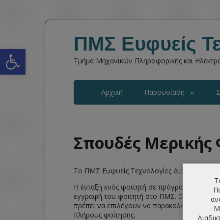
ΠΜΣ Ευφυείς Τε
Open toolbar
Τμήμα Μηχανικών Πληροφορικής και Ηλεκτρο
Αρχική
Παρουσίαση
Σ
Σπουδές Μερικής 
Το ΠΜΣ Ευφυείς Τεχνολογίες Διαδικτύου πρ
Τ
Η ένταξη ενός φοιτητή σε πρόγραμμα μερικής 
Πο
εγγραφή του φοιτητή στο ΠΜΣ. Οι φοιτητές ο
αν
πρέπει να επιλέγουν να παρακολουθήσουν μ
Μ
πλήρους φοίτησης.
Διαδικ