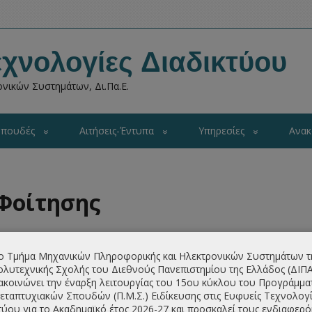
χνολογίες Διαδικτύου
νικών Συστημάτων, Δι.Πα.Ε.
πουδές
Αιτήσεις-Έντυπα
Υπηρεσίες
Ανακ
Φοίτησης
οσφέρει τη δυνατότητα σπουδών μερική φοίτησης.
ο Τμήμα Μηχανικών Πληροφορικής και Ηλεκτρονικών Συστημάτων τ
φοίτησης μπορεί να γίνει με αίτηση του και κατά την
λυτεχνικής Σχολής του Διεθνούς Πανεπιστημίου της Ελλάδος (ΔΙΠ
ι οποίοι εντάσσονται στη διαδικασία μερικής φοίτησης θα
ακοινώνει την έναρξη λειτουργίας του 15ου κύκλου του Προγράμμα
εταξύ μαθημάτων που διδάσκονται κατά τη διαδικασία
εταπτυχιακών Σπουδών (Π.Μ.Σ.) Ειδίκευσης στις Ευφυείς Τεχνολογί
τύου για το Ακαδημαϊκό έτος 2026-27 και προσκαλεί τους ενδιαφερ