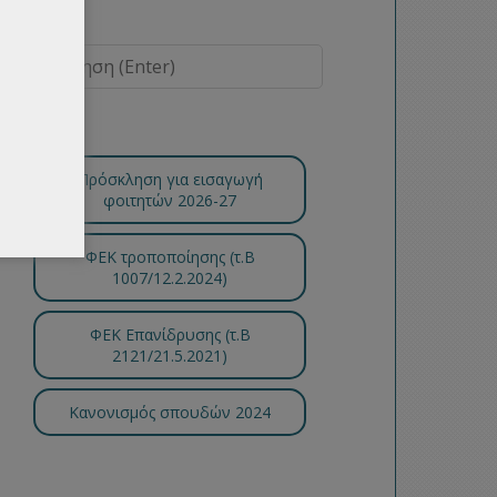
Πρόσκληση για εισαγωγή
φοιτητών 2026-27
ΦΕΚ τροποποίησης (τ.B
1007/12.2.2024)
ΦΕΚ Επανίδρυσης (τ.Β
2121/21.5.2021)
Κανονισμός σπουδών 2024