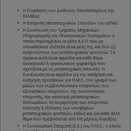
Η Σύγκλητος του Διεθνούς Πανεπιστημίους της
Ελλάδος
Η Επιτροπή Μεταπτυχιακών Σπουδών του ΔΙΠΑΕ
Η Συνέλευση του Τμήματος Μηχανικών
Πληροφορικής και Ηλεκτρονικών Συστημάτων η
οποία περιλαμβάνει τα μέλη Δ.Ε.Π. που με
οποιαδήποτε ιδιότητα είναι μέλη της, και δύο (2)
εκπροσώπους των μεταπτυχιακών φοιτητών. Τα
όργανα αυτά είναι αρμόδια για κάθε θέμα
διοικητικού ή οργανωτικού χαρακτήρα που
σχετίζεται με τις μεταπτυχιακές σπουδές. Η
Συνέλευση είναι αρμόδια για την κατάρτιση και
εισήγηση προτάσεων για Π.Μ.Σ., τον ορισμό των
μελών των συμβουλευτικών επιτροπών, των
εξεταστικών επιτροπών, της συντονιστικής
επιτροπής, την απονομή μεταπτυχιακών
διπλωμάτων, τη συγκρότηση των επιτροπών
επιλογής ή εξέτασης των υποψήφιων
μεταπτυχιακών φοιτητών, καθώς και για κάθε άλλο
θέμα που προβλέπεται από επί μέρους διατάξεις.
Η Συντονιστική Επιτροπή (Σ.Ε.) του Π.Μ.Σ., η οποία