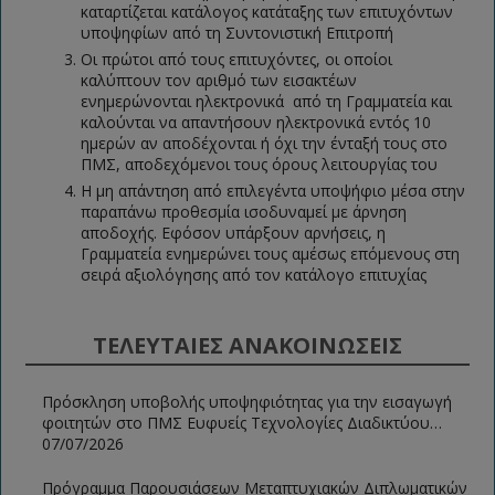
καταρτίζεται κατάλογος κατάταξης των επιτυχόντων
υποψηφίων από τη Συντονιστική Επιτροπή
Οι πρώτοι από τους επιτυχόντες, οι οποίοι
καλύπτουν τον αριθμό των εισακτέων
ενημερώνονται ηλεκτρονικά από τη Γραμματεία και
καλούνται να απαντήσουν ηλεκτρονικά εντός 10
ημερών αν αποδέχονται ή όχι την ένταξή τους στο
ΠΜΣ, αποδεχόμενοι τους όρους λειτουργίας του
Η μη απάντηση από επιλεγέντα υποψήφιο μέσα στην
παραπάνω προθεσμία ισοδυναμεί με άρνηση
αποδοχής. Εφόσον υπάρξουν αρνήσεις, η
Γραμματεία ενημερώνει τους αμέσως επόμενους στη
σειρά αξιολόγησης από τον κατάλογο επιτυχίας
ΤΕΛΕΥΤΑΙΕΣ ΑΝΑΚΟΙΝΩΣΕΙΣ
Πρόσκληση υποβολής υποψηφιότητας για την εισαγωγή
φοιτητών στο ΠΜΣ Ευφυείς Τεχνολογίες Διαδικτύου
2026-2027
07/07/2026
Πρόγραμμα Παρουσιάσεων Μεταπτυχιακών Διπλωματικών