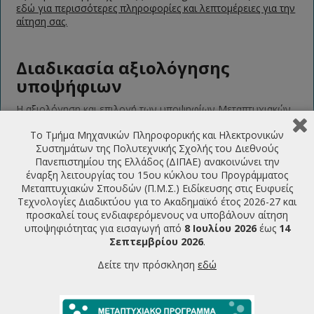
εδώ για περισσότερες πληροφορίες και λεπτομέρειες για την
αίτηση σας.
Διαδικασία αξιολόγησης
υποψήφιων
Η αξιολόγηση και επιλογή των υποψηφίων Μεταπτυχιακών
φοιτητών γίνεται από τη Συντονιστική Επιτροπή. Η
Το Τμήμα Μηχανικών Πληροφορικής και Ηλεκτρονικών
διαδικασία επιλογής περιλαμβάνει αλγόριθμο με τον οποίο
Συστημάτων της Πολυτεχνικής Σχολής του Διεθνούς
μοριοδοτούνται τα προσόντα των υποψηφίων με στόχο η
Πανεπιστημίου της Ελλάδος (ΔΙΠΑΕ) ανακοινώνει την
επιλογή των υποψηφίων να γίνεται με εκείνες τις αναγκαίες
έναρξη λειτουργίας του 15ου κύκλου του Προγράμματος
προϋποθέσεις που μεγιστοποιούν την πιθανότητα
Μεταπτυχιακών Σπουδών (Π.Μ.Σ.) Ειδίκευσης στις Ευφυείς
επιτυχούς φοίτησης στο ΠΜΣ. Η διαδικασία επιλογής
Τεχνολογίες Διαδικτύου για το Ακαδημαϊκό έτος 2026-27 και
διενεργείται με βάση τα ακόλουθα κριτήρια:
προσκαλεί τους ενδιαφερόμενους να υποβάλουν αίτηση
υποψηφιότητας για εισαγωγή από
8 Ιουλίου 2026
έως
14
Συνάφεια του γνωστικού αντικειμένου των
Σεπτεμβρίου 2026
.
προπτυχιακών σπουδών του υποψηφίου με την
επιστημονική περιοχή του ΠΜΣ (Μέχρι 25 μόρια)
Δείτε την πρόσκληση
εδώ
Γενικός βαθμός πτυχίου (Μέχρι 10 μόρια)
Τυχόν συναφή ερευνητική δραστηριότητα (Μέχρι 15
μόρια)