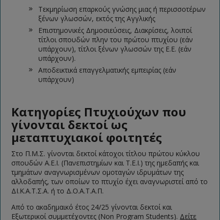
Τεκμηρίωση επαρκούς γνώσης μιας ή περισσοτέρων
ξένων γλωσσών, εκτός της Αγγλικής
Επιστημονικές Δημοσιεύσεις, Διακρίσεις, λοιποί
τίτλοι σπουδών πλην του πρώτου πτυχίου (εάν
υπάρχουν), τίτλοι ξένων γλωσσών της Ε.Ε. (εάν
υπάρχουν).
Αποδεικτικά επαγγελματικής εμπειρίας (εάν
υπάρχουν)
Κατηγορίες Πτυχιούχων που
γίνονται δεκτοί ως
μεταπτυχιακοί φοιτητές
Στο Π.Μ.Σ. γίνονται δεκτοί κάτοχοι τίτλου πρώτου κύκλου
σπουδών Α.Ε.Ι. (Πανεπιστημίων και Τ.Ε.Ι.) της ημεδαπής και
τμημάτων αναγνωρισμένων ομοταγών ιδρυμάτων της
αλλοδαπής, των οποίων το πτυχίο έχει αναγνωριστεί από το
ΔΙ.Κ.Α.Τ.Σ.Α. ή το Δ.Ο.Α.Τ.Α.Π.
Από το ακαδημαικό έτος 24/25 γίνονται δεκτοί και
Eξωτερικοί συμμετέχοντες (Non Program Students).
Δείτε