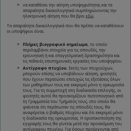
να καταθέσει την αίτηση υποψηφιότητας και τα
απαραίτητα δικαιολογητικά συμπληρώνοντας την
ηλεκτρονική αίτηση που θα βρει
εδώ
Τα απαραίτητα δικαιολογητικά που θα πρέπει να καταθέσουν
οι υποψήφιοι είναι:
Πλήρες βιογραφικό σημείωμα
, το οποίο
περιλαμβάνει στοιχεία για τις σπουδές, την
ερευνητική ή και επαγγελματική δραστηριότητα και
τις πιθανές επιστημονικές εργασίες του υποψηφίου
Αντίγραφο πτυχίου.
Εκτός των πτυχιούχων,
μπορούν επίσης να υποβάλουν αίτηση, φοιτητές
που έχουν περατώσει επιτυχώς τις εξετάσεις όλων
των μαθημάτων τους και εκκρεμεί μόνο η ορκωμοσία
τους. Για τη συμμετοχή στη διαδικασία επιλογής, οι
φοιτητές αυτοί θα προσκομίζουν πιστοποιητικό από
τη Γραμματεία του Τμήματός τους, στο οποίο θα
φαίνεται ότι περάτωσαν τις σπουδές τους, θα
αναφέρεται ο βαθμός πτυχίου και ότι εκκρεμεί μόνο
η διαδικασία της ορκωμοσίας. Η οριστικοποίηση της
εγγραφής τους θα γίνεται μετά την προσκόμιση του
αντίγραφου πτυχίου. Για όσους προέρχονται από