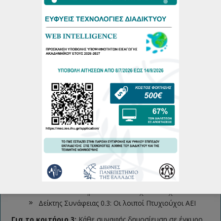
Ύπαρξη άλλου πτυχίου ή Μεταπτυχιακού (5 μόρια)
Συναφής επαγγελματική εμπειρία τα τελευταία 5
χρόνια – (Μέχρι 20 μόρια)
Συνέντευξη (Μέχρι 25 μόρια)
Για τα παραπάνω κριτήρια αξιολόγησης λαμβάνονται υπόψη
τα παρακάτω:
Για το κριτήριο 1:
Ο δείκτης συνάφειας του γνωστικού
αντικειμένου των προπτυχιακών σπουδών του υποψηφίου
με την επιστημονική περιοχή του ΠΜΣ πολλαπλασιάζεται με
τον αντίστοιχο μέγιστο αριθμό μορίων, δηλαδή το 25. Οι
δείκτες συνάφειας καθορίζονται ανάλογα με το Τμήμα
προέλευσης των υποψηφίων και είναι οι ακόλουθοι:
Δείκτης Συνάφειας 1.0: Πτυχιούχοι Τμημάτων
Πληροφορικής ΑΕΙ,
Δείκτης Συνάφειας 0.7: Πτυχιούχοι Τμημάτων
Ηλεκτρονικών, Ηλεκτρολόγων, Αυτοματισμού,
Θετικών Επιστημών και Πολυτεχνικών Σχολών
Δείκτης Συνάφειας 0.3: Οι λοιποί Πτυχιούχοι ΑΕΙ
Για το κριτήριο 3:
Κάθε συναφής δημοσίευση σε έγκυρο