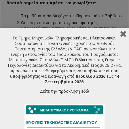
Βασικά σημεία που πρέπει να γνωρίζετε:
Τα μαθήματα θα διεξάγονται Παρασκευή και Σάββατο
Οι εισερχόμενοι μεταπτυχιακοί φοιτητές,
υποχρεούνται να παρακολουθήσουν με επιτυχία 8
μαθήματα (ενδεικτικά: 4 μαθήματα στο 1ο εξάμηνο και
Το Τμήμα Μηχανικών Πληροφορικής και Ηλεκτρονικών
4 μαθήματα στο 2ο εξάμηνο), καθένα από τα οποία
Συστημάτων της Πολυτεχνικής Σχολής του Διεθνούς
θα αντιστοιχεί σε επτάμιση (7.5) πιστωτικές μονάδες
Πανεπιστημίου της Ελλάδος (ΔΙΠΑΕ) ανακοινώνει την
(ECTS). Η διπλωματική εργασία εξακολουθεί να
έναρξη λειτουργίας του 15ου κύκλου του Προγράμματος
ισοδυναμεί με άλλες 30 διδακτικές μονάδες.
Μεταπτυχιακών Σπουδών (Π.Μ.Σ.) Ειδίκευσης στις Ευφυείς
Υπάρχει δυνατότητα παρακολούθησης μέχρι 2
Τεχνολογίες Διαδικτύου για το Ακαδημαϊκό έτος 2026-27 και
μαθημάτων χωρίς να παρακολουθήσετε ολόκληρο το
προσκαλεί τους ενδιαφερόμενους να υποβάλουν αίτηση
μεταπτυχιακό πρόγραμμα (
non-programm students
).
υποψηφιότητας για εισαγωγή από
8 Ιουλίου 2026
έως
14
Χορηγείται βεβαίωση επιτυχούς παρακολούθησης.
Σεπτεμβρίου 2026
.
Δείτε την πρόσκληση
εδώ