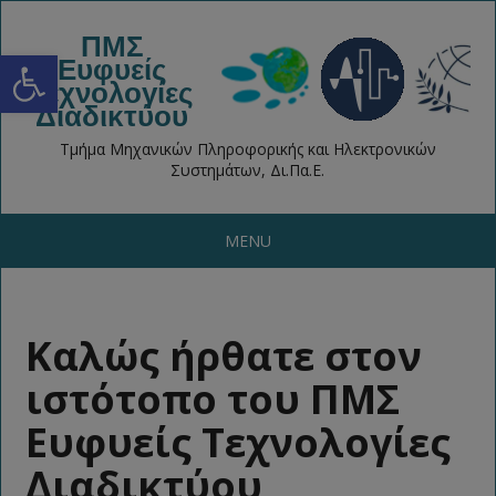
ΠΜΣ
Open toolbar
Ευφυείς
Τεχνολογίες
Διαδικτύου
Τμήμα Μηχανικών Πληροφορικής και Ηλεκτρονικών
Συστημάτων, Δι.Πα.Ε.
MENU
Καλώς ήρθατε στον
ιστότοπο του ΠΜΣ
Ευφυείς Τεχνολογίες
Διαδικτύου