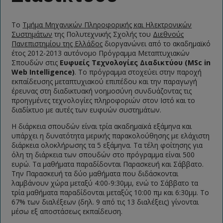
Το
Τμήμα Μηχανικών Πληροφορικής και Ηλεκτρονικών
Συστημάτων
της Πολυτεχνικής Σχολής του
Διεθνούς
Πανεπιστημίου της Ελλάδος
διοργανώνει από το ακαδημαϊκό
έτος 2012-2013 αυτόνομο Πρόγραμμα Μεταπτυχιακών
Σπουδών στις
Ευφυείς Τεχνολογίες Διαδικτύου (MSc in
Web Intelligence)
. Το πρόγραμμα στοχεύει στην παροχή
εκπαίδευσης μεταπτυχιακού επιπέδου και την παραγωγή
έρευνας στη διαδικτυακή νοημοσύνη συνδυάζοντας τις
προηγμένες τεχνολογίες πληροφοριών στον Ιστό και το
διαδίκτυο με αυτές των ευφυών συστημάτων.
Η διάρκεια σπουδών είναι τρία ακαδημαϊκά εξάμηνα και
υπάρχει η δυνατότητα μερικής παρακολούθησης με ελάχιστη
διάρκεια ολοκλήρωσης τα 5 εξάμηνα. Τα τέλη φοίτησης για
όλη τη διάρκεια των σπουδών στο πρόγραμμα είναι 500
ευρώ. Tα μαθήματα παραδίδονται Παρασκευή και Σάββατο.
Την Παρασκευή τα δύο μαθήματα που διδάσκονται
λαμβάνουν χώρα μεταξύ 4:00-9:30μμ, ενώ το Σάββατο τα
τρία μαθήματα παραδίδονται μεταξύς 10:00 πμ και 6:30μμ. Το
67% των διαλέξεων (δηλ. 9 από τις 13 διαλέξεις) γίνονται
μέσω εξ αποστάσεως εκπαίδευση.