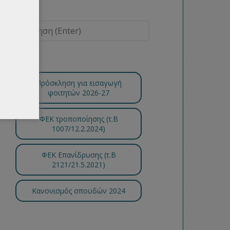
Πρόσκληση για εισαγωγή
φοιτητών 2026-27
ΦΕΚ τροποποίησης (τ.B
1007/12.2.2024)
ΦΕΚ Επανίδρυσης (τ.Β
2121/21.5.2021)
Κανονισμός σπουδών 2024