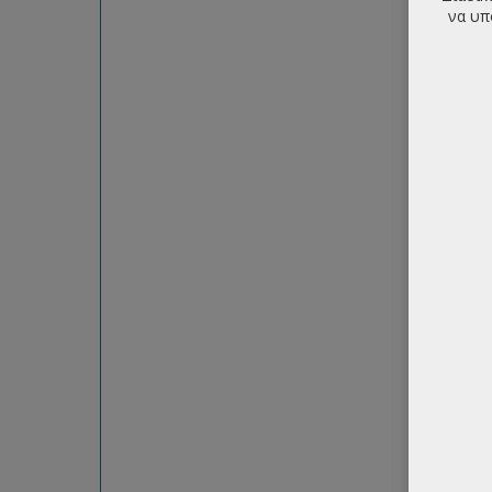
να υπ