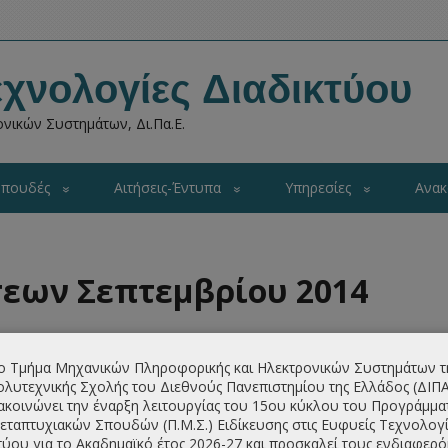
χνολογίες Διαδικτύου
νικών Συστημάτων, Δι.Πα.Ε.
πουδές
Αιτήσεις-Έντυπα
Υπηρεσίες
Ανακ
εων Σεπτεμβρίου 2014
ο Τμήμα Μηχανικών Πληροφορικής και Ηλεκτρονικών Συστημάτων τ
λυτεχνικής Σχολής του Διεθνούς Πανεπιστημίου της Ελλάδος (ΔΙΠ
ακοινώνει την έναρξη λειτουργίας του 15ου κύκλου του Προγράμμα
εταπτυχιακών Σπουδών (Π.Μ.Σ.) Ειδίκευσης στις Ευφυείς Τεχνολογί
τύου για το Ακαδημαϊκό έτος 2026-27 και προσκαλεί τους ενδιαφερ