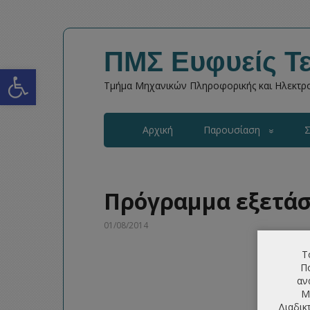
ΠΜΣ Ευφυείς Τε
Open toolbar
Τμήμα Μηχανικών Πληροφορικής και Ηλεκτρο
Αρχική
Παρουσίαση
Σ
Πρόγραμμα εξετάσ
01/08/2014
Τ
Πο
αν
Μ
Διαδικ