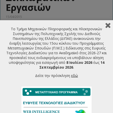
Εργασιών
15/04/2015
Το Τμήμα Μηχανικών Πληροφορικής και Ηλεκτρονικών
Συστημάτων της Πολυτεχνικής Σχολής του Διεθνούς
ΤΕΛΕΥΤΑΙΕΣ ΑΝΑΚΟΙΝΩΣΕΙΣ
Πανεπιστημίου της Ελλάδος (ΔΙΠΑΕ) ανακοινώνει την
έναρξη λειτουργίας του 15ου κύκλου του Προγράμματος
Μεταπτυχιακών Σπουδών (Π.Μ.Σ.) Ειδίκευσης στις Ευφυείς
Πρόσκληση υποβολής υποψηφιότητας για την εισαγωγή
Τεχνολογίες Διαδικτύου για το Ακαδημαϊκό έτος 2026-27 και
φοιτητών στο ΠΜΣ Ευφυείς Τεχνολογίες Διαδικτύου
προσκαλεί τους ενδιαφερόμενους να υποβάλουν αίτηση
2026-2027
07/07/2026
υποψηφιότητας για εισαγωγή από
8 Ιουλίου 2026
έως
14
Σεπτεμβρίου 2026
.
Πρόγραμμα Παρουσιάσεων Μεταπτυχιακών Διπλωματικών
Δείτε την πρόσκληση
εδώ
Εργασιών Ιούνιος 2026
22/06/2026
Πρόγραμμα Εξεταστικής Περιόδου Εαρινού Εξαμήνου
2025-26
18/06/2026
Πρόγραμμα Παρουσιάσεων Μεταπτυχιακών Διπλωματικών