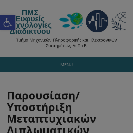
ΠΜΣ
Open toolbar
Ευφυείς
Τεχνολογίες
Διαδικτύου
Τμήμα Μηχανικών Πληροφορικής και Ηλεκτρονικών
Συστημάτων, Δι.Πα.Ε.
MENU
Παρουσίαση/
Υποστήριξη
Μεταπτυχιακών
Διπλωματικών