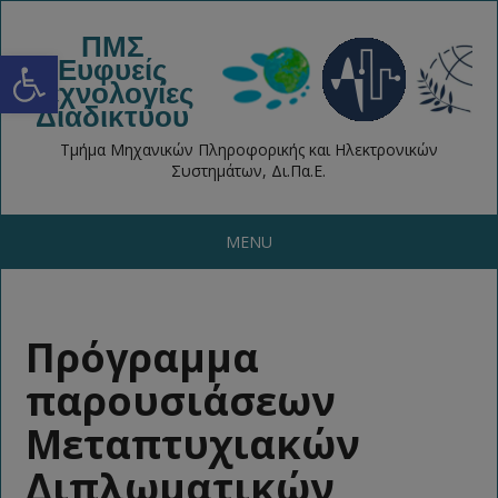
ΠΜΣ
Open toolbar
Ευφυείς
Τεχνολογίες
Διαδικτύου
Τμήμα Μηχανικών Πληροφορικής και Ηλεκτρονικών
Συστημάτων, Δι.Πα.Ε.
MENU
Πρόγραμμα
παρουσιάσεων
Μεταπτυχιακών
Διπλωματικών