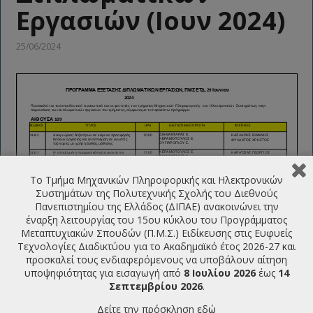
Εργασιών (Ιουν 2024)
25/06/2024
Το Τμήμα Μηχανικών Πληροφορικής και Ηλεκτρονικών
Συστημάτων της Πολυτεχνικής Σχολής του Διεθνούς
Πανεπιστημίου της Ελλάδος (ΔΙΠΑΕ) ανακοινώνει την
έναρξη λειτουργίας του 15ου κύκλου του Προγράμματος
Μεταπτυχιακών Σπουδών (Π.Μ.Σ.) Ειδίκευσης στις Ευφυείς
Τεχνολογίες Διαδικτύου για το Ακαδημαϊκό έτος 2026-27 και
προσκαλεί τους ενδιαφερόμενους να υποβάλουν αίτηση
υποψηφιότητας για εισαγωγή από
8 Ιουλίου 2026
έως
14
Σεπτεμβρίου 2026
.
ΤΕΛΕΥΤΑΙΕΣ ΑΝΑΚΟΙΝΩΣΕΙΣ
Δείτε την πρόσκληση
εδώ