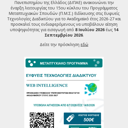
Πανεπιστημίου της Ελλάδος (ΔΙΠΑΕ) ανακοινώνει την
έναρξη λειτουργίας του 15ου κύκλου του Προγράμματος
Μεταπτυχιακών Σπουδών (Π.Μ.Σ.) Ειδίκευσης στις Ευφυείς
Τεχνολογίες Διαδικτύου για το Ακαδημαϊκό έτος 2026-27 και
προσκαλεί τους ενδιαφερόμενους να υποβάλουν αίτηση
υποψηφιότητας για εισαγωγή από
8 Ιουλίου 2026
έως
14
Σεπτεμβρίου 2026
.
Δείτε την πρόσκληση
εδώ
Download (PDF, 191KB)
ΤΕΛΕΥΤΑΙΕΣ ΑΝΑΚΟΙΝΩΣΕΙΣ
Πρόσκληση υποβολής υποψηφιότητας για την εισαγωγή
φοιτητών στο ΠΜΣ Ευφυείς Τεχνολογίες Διαδικτύου
2026-2027
07/07/2026
Πρόγραμμα Παρουσιάσεων Μεταπτυχιακών Διπλωματικών