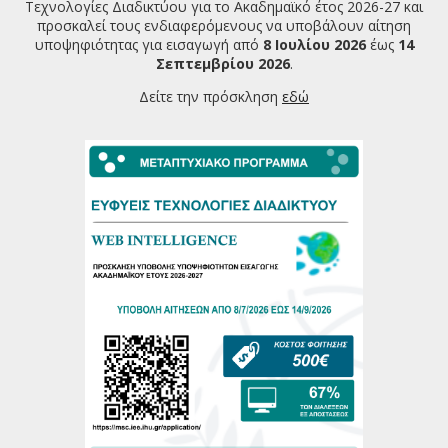
Τεχνολογίες Διαδικτύου για το Ακαδημαϊκό έτος 2026-27 και
προσκαλεί τους ενδιαφερόμενους να υποβάλουν αίτηση
υποψηφιότητας για εισαγωγή από
8 Ιουλίου 2026
έως
14
Σεπτεμβρίου 2026
.
Δείτε την πρόσκληση
εδώ
Download (PDF, 404KB)
ΤΕΛΕΥΤΑΙΕΣ ΑΝΑΚΟΙΝΩΣΕΙΣ
Πρόσκληση υποβολής υποψηφιότητας για την εισαγωγή
φοιτητών στο ΠΜΣ Ευφυείς Τεχνολογίες Διαδικτύου
2026-2027
07/07/2026
Πρόγραμμα Παρουσιάσεων Μεταπτυχιακών Διπλωματικών
Εργασιών Ιούνιος 2026
22/06/2026
Πρόγραμμα Εξεταστικής Περιόδου Εαρινού Εξαμήνου
2025-26
18/06/2026