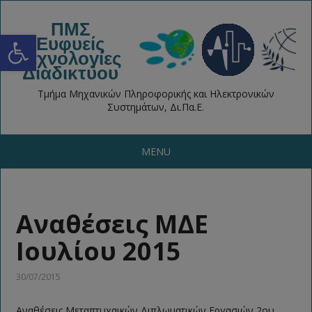
ΠΜΣ
Open toolbar
Ευφυείς
Τεχνολογίες
Διαδικτύου
Τμήμα Μηχανικών Πληροφορικής και Ηλεκτρονικών
Συστημάτων, Δι.Πα.Ε.
MENU
Αναθέσεις ΜΔΕ
Ιουλίου 2015
30/07/2015
Αναθέσεις Μεταπτυχαικών Διπλωματικών Εργασιών 2ου