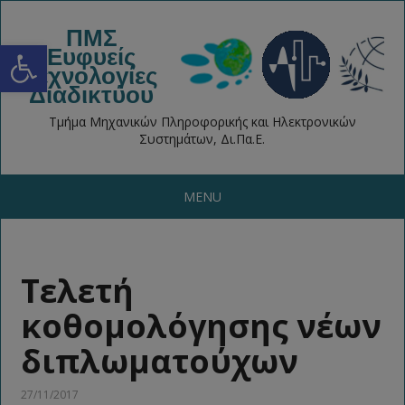
ΠΜΣ
Open toolbar
Ευφυείς
Τεχνολογίες
Διαδικτύου
Τμήμα Μηχανικών Πληροφορικής και Ηλεκτρονικών
Συστημάτων, Δι.Πα.Ε.
MENU
Τελετή
κοθομολόγησης νέων
διπλωματούχων
27/11/2017