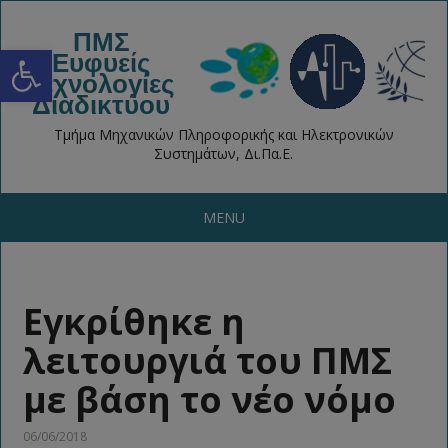
ΠΜΣ
Open toolbar
Ευφυείς
Τεχνολογίες
Διαδικτύου
Τμήμα Μηχανικών Πληροφορικής και Ηλεκτρονικών
Συστημάτων, Δι.Πα.Ε.
MENU
Εγκρίθηκε η
λειτουργιά του ΠΜΣ
με βάση το νέο νόμο
06/06/2018