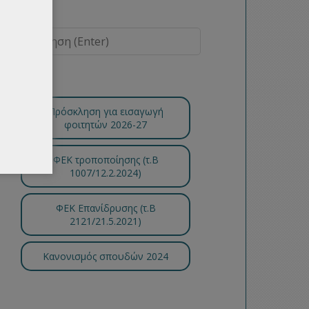
Πρόσκληση για εισαγωγή
φοιτητών 2026-27
ΦΕΚ τροποποίησης (τ.B
1007/12.2.2024)
ΦΕΚ Επανίδρυσης (τ.Β
2121/21.5.2021)
Κανονισμός σπουδών 2024