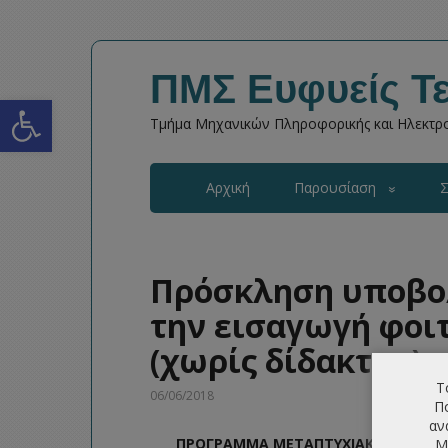
ΠΜΣ Ευφυείς Τε
Open toolbar
Τμήμα Μηχανικών Πληροφορικής και Ηλεκτρο
Αρχική
Παρουσίαση
Σ
Πρόσκληση υποβο
την εισαγωγή φοι
(χωρίς δίδακτρα)
Τ
06/06/2018
Πο
αν
ΠΡΟΓΡΑΜΜΑ ΜΕΤΑΠΤΥΧΙΑΚΩΝ ΣΠΟΥΔ
Μ