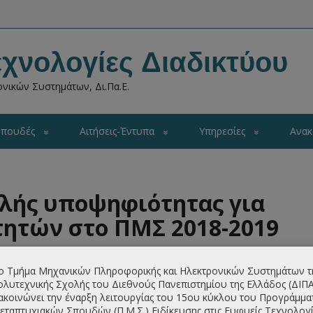
χνολογίες Διαδικτύου
νικών Συστημάτων, Δι.Πα.Ε.
πουδές
Αιτήσεις-Έντυπα
Υπηρεσίες
Ανακ
λής υποψηφιότητας για
τητών στο ΠΜΣ 2018-2019
ο Τμήμα Μηχανικών Πληροφορικής και Ηλεκτρονικών Συστημάτων τ
λυτεχνικής Σχολής του Διεθνούς Πανεπιστημίου της Ελλάδος (ΔΙΠ
ακοινώνει την έναρξη λειτουργίας του 15ου κύκλου του Προγράμμα
ΩΝ ΕΙΔΙΚΕΥΣΗΣ
«ΕΥΦΥΕΙΣ ΤΕΧΝΟΛΟΓΙΕΣ ΔΙΑΔΙΚΤΥΟΥ»
εταπτυχιακών Σπουδών (Π.Μ.Σ.) Ειδίκευσης στις Ευφυείς Τεχνολογί