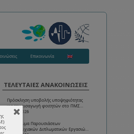
οινώσεις
Επικοινωνία
ΤΕΛΕΥΤΑΙΕΣ ΑΝΑΚΟΙΝΩΣΕΙΣ
Πρόσκληση υποβολής υποψηφιότητας
για την εισαγωγή φοιτητών στο ΠΜΣ
Ευφυείς Τεχνολογίες Διαδικτύου 2026-
07/07/2026
ης
2027
ΑΕ)
Πρόγραμμα Παρουσιάσεων
τος
Μεταπτυχιακών Διπλωματικών Εργασιών
ες