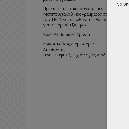
να υπ
Πριν από αυτό, και συγκεκριμένα την ώρα 15
Μεταπτυχιακού Προγράμματος στους νέους φ
του ΤΕΙ. Όλοι οι καθηγητές θα παρουσιάσουν
για το Εαρινό Εξάμηνο.
Καλή Ακαδημαϊκή Χρονιά!
Κωνσταντίνος Διαμαντάρας
Διευθυντής
ΠΜΣ “Ευφυείς Τεχνολογίες Διαδικτύου”