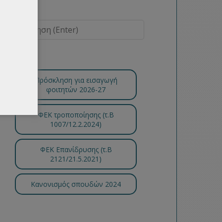
Πρόσκληση για εισαγωγή
φοιτητών 2026-27
ΦΕΚ τροποποίησης (τ.B
1007/12.2.2024)
ΦΕΚ Επανίδρυσης (τ.Β
2121/21.5.2021)
Κανονισμός σπουδών 2024