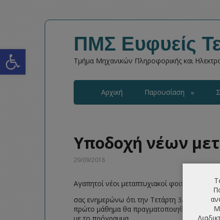
ΠΜΣ Ευφυείς Τε
Open toolbar
Τμήμα Μηχανικών Πληροφορικής και Ηλεκτρο
Αρχική
Παρουσίαση
Σ
Υποδοχή νέων με
29/09/2018
Τ
Αγαπητοί νέοι μεταπτυχιακοί φοιτητές,
Πο
αν
σας ενημερώνω ότι την Τετάρτη 3/10/2018 θ
Μ
πρώτο μάθημα θα πραγματοποιηθεί στην Αίθ
Διαδικ
με το
πρόγραμμα
.