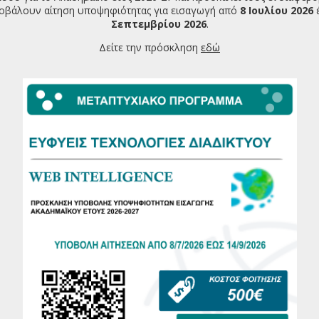
οβάλουν αίτηση υποψηφιότητας για εισαγωγή από
8 Ιουλίου 2026
:00-16:00 θα γίνει καλωσόρισμα και παρουσίαση του
Σεπτεμβρίου 2026
.
οιτητές στην Αίθουσα Φίλιππος, στον κεντρικό διάδρομο
Δείτε την πρόσκληση
εδώ
 συνοπτικά τα μαθήματά τους τόσο για το Χειμερινό όσο και