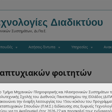
χνολογίες Διαδικτύου
νικών Συστημάτων, Δι.Πα.Ε.
πουδές
Αιτήσεις-Έντυπα
Υπηρεσίες
Ανακ
ταπτυχιακών φοιτητών
ο Τμήμα Μηχανικών Πληροφορικής και Ηλεκτρονικών Συστημάτων τ
λυτεχνικής Σχολής του Διεθνούς Πανεπιστημίου της Ελλάδος (ΔΙΠ
ακοινώνει την έναρξη λειτουργίας του 15ου κύκλου του Προγράμμα
α ξεκινήσουν τα μαθήματα του Χειμερινού Εξαμήνου 2018. Το
εταπτυχιακών Σπουδών (Π.Μ.Σ.) Ειδίκευσης στις Ευφυείς Τεχνολογί
ουσα 102 του Τμήματος Πληροφορικής στις 16:00 σύμφωνα
τύου για το Ακαδημαϊκό έτος 2026-27 και προσκαλεί τους ενδιαφερ