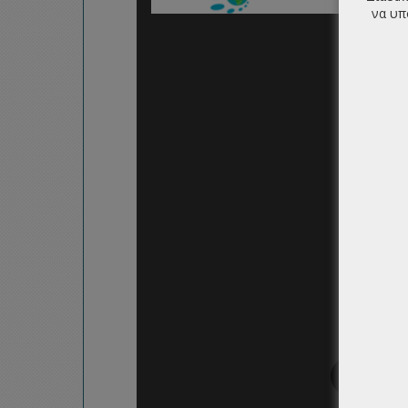
να υπ