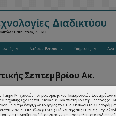
χνολογίες Διαδικτύου
νικών Συστημάτων, Δι.Πα.Ε.
πουδές
Αιτήσεις-Έντυπα
Υπηρεσίες
Ανακ
τικής Σεπτεμβρίου Ακ.
ο Τμήμα Μηχανικών Πληροφορικής και Ηλεκτρονικών Συστημάτων τ
λυτεχνικής Σχολής του Διεθνούς Πανεπιστημίου της Ελλάδος (ΔΙΠ
ακοινώνει την έναρξη λειτουργίας του 15ου κύκλου του Προγράμμα
εταπτυχιακών Σπουδών (Π.Μ.Σ.) Ειδίκευσης στις Ευφυείς Τεχνολογί
τύου για το Ακαδημαϊκό έτος 2026-27 και προσκαλεί τους ενδιαφερ