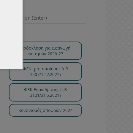
Πρόσκληση για εισαγωγή
φοιτητών 2026-27
ΦΕΚ τροποποίησης (τ.B
1007/12.2.2024)
ΦΕΚ Επανίδρυσης (τ.Β
2121/21.5.2021)
Κανονισμός σπουδών 2024