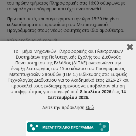
του πρώην τμήματος Πληροφορικής στις 16:00 σύμφωνα με
το ωρολόγιο πρόγραμμα που έχει ανακοινωθεί.
Πριν από αυτό, και συγκεκριμένα την ώρα 15:30 θα γίνει
καλωσόρισμα και παρουσίαση του Μεταπτυχιακού
Προγράμματος στους νέους φοιτητές στο ίδιο αμφιθέατρο.
Καλή Ακαδημαϊκή Χρονιά!
Κωνσταντίνος Διαμαντάρας
Το Τμήμα Μηχανικών Πληροφορικής και Ηλεκτρονικών
Διευθυντής
Συστημάτων της Πολυτεχνικής Σχολής του Διεθνούς
ΠΜΣ “Ευφυείς Τεχνολογίες Διαδικτύου”
Πανεπιστημίου της Ελλάδος (ΔΙΠΑΕ) ανακοινώνει την
έναρξη λειτουργίας του 15ου κύκλου του Προγράμματος
Μεταπτυχιακών Σπουδών (Π.Μ.Σ.) Ειδίκευσης στις Ευφυείς
ΤΕΛΕΥΤΑΙΕΣ ΑΝΑΚΟΙΝΩΣΕΙΣ
Τεχνολογίες Διαδικτύου για το Ακαδημαϊκό έτος 2026-27 και
προσκαλεί τους ενδιαφερόμενους να υποβάλουν αίτηση
υποψηφιότητας για εισαγωγή από
8 Ιουλίου 2026
έως
14
Πρόσκληση υποβολής υποψηφιότητας για την εισαγωγή
Σεπτεμβρίου 2026
.
φοιτητών στο ΠΜΣ Ευφυείς Τεχνολογίες Διαδικτύου
2026-2027
07/07/2026
Δείτε την πρόσκληση
εδώ
Πρόγραμμα Παρουσιάσεων Μεταπτυχιακών Διπλωματικών
Εργασιών Ιούνιος 2026
22/06/2026