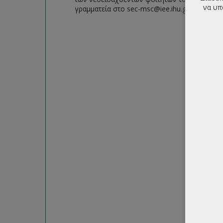
να υπ
γραμματεία στο sec-msc@iee.ihu.gr .