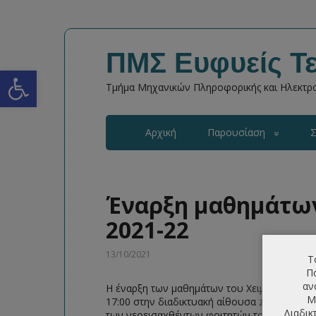
ΠΜΣ Ευφυείς Τε
Open toolbar
Τμήμα Μηχανικών Πληροφορικής και Ηλεκτρο
Αρχική
Παρουσίαση
Σ
Έναρξη μαθημάτων
2021-22
13/10/2021
Τ
Πο
αν
Η έναρξη των μαθημάτων του Χειμερινού εξαμ
Μ
17:00 στην διαδικτυακή αίθουσα zoom R7. Σ
Διαδικ
των νεοεισαχθέντων φοιτητών του 9ου κύκλο