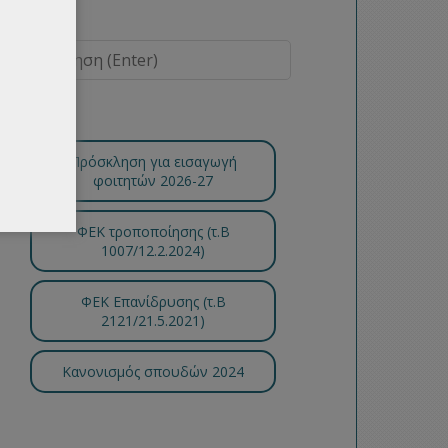
Πρόσκληση για εισαγωγή
φοιτητών 2026-27
ΦΕΚ τροποποίησης (τ.B
1007/12.2.2024)
ΦΕΚ Επανίδρυσης (τ.Β
2121/21.5.2021)
Κανονισμός σπουδών 2024