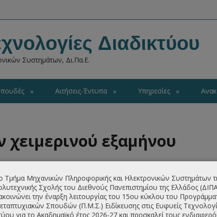
χνολογίες Διαδικτύου
νικών Συστημάτων, Δι.Πα.Ε.
πουδές
Αιτήσεις-Έντυπα
Υπηρεσίες
Ανακ
 χειμερινού εξαμήνου
ο Τμήμα Μηχανικών Πληροφορικής και Ηλεκτρονικών Συστημάτων τ
λυτεχνικής Σχολής του Διεθνούς Πανεπιστημίου της Ελλάδος (ΔΙΠ
ακοινώνει την έναρξη λειτουργίας του 15ου κύκλου του Προγράμμα
ήνου 2021-22 θα γίνει την Τετάρτη 13/10/2021 και ώρα
εταπτυχιακών Σπουδών (Π.Μ.Σ.) Ειδίκευσης στις Ευφυείς Τεχνολογί
την ίδια αίθουσα και ώρα 16:00 θα προηγηθεί καλωσόρισμα
τύου για το Ακαδημαϊκό έτος 2026-27 και προσκαλεί τους ενδιαφερ
υ. Για περισσότερες πληροφορίες επικοινωνήστε με την