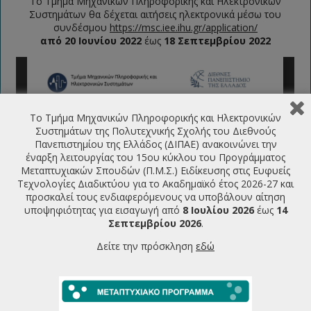
Το Τμήμα Μηχανικών Πληροφορικής και Ηλεκτρονικών
Συστημάτων θα δέχεται αιτήσεις ηλεκτρονικά μέσω του
συνδέσμου
https://msc.iee.ihu.gr/application/
από 20 Ιουνίου 2022
έως
18 Σεπτεμβρίου 2022
Το Τμήμα Μηχανικών Πληροφορικής και Ηλεκτρονικών
Συστημάτων της Πολυτεχνικής Σχολής του Διεθνούς
Πανεπιστημίου της Ελλάδος (ΔΙΠΑΕ) ανακοινώνει την
έναρξη λειτουργίας του 15ου κύκλου του Προγράμματος
Μεταπτυχιακών Σπουδών (Π.Μ.Σ.) Ειδίκευσης στις Ευφυείς
Τεχνολογίες Διαδικτύου για το Ακαδημαϊκό έτος 2026-27 και
προσκαλεί τους ενδιαφερόμενους να υποβάλουν αίτηση
υποψηφιότητας για εισαγωγή από
8 Ιουλίου 2026
έως
14
Σεπτεμβρίου 2026
.
Δείτε την πρόσκληση
εδώ