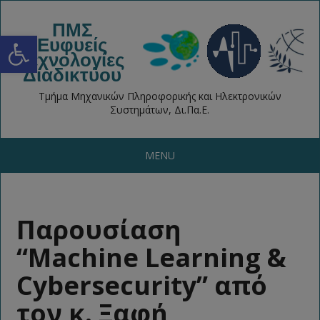
ΠΜΣ
Open toolbar
Ευφυείς
Τεχνολογίες
Διαδικτύου
Τμήμα Μηχανικών Πληροφορικής και Ηλεκτρονικών
Συστημάτων, Δι.Πα.Ε.
MENU
Παρουσίαση
“Machine Learning &
Cybersecurity” από
τον κ. Ξαφή,