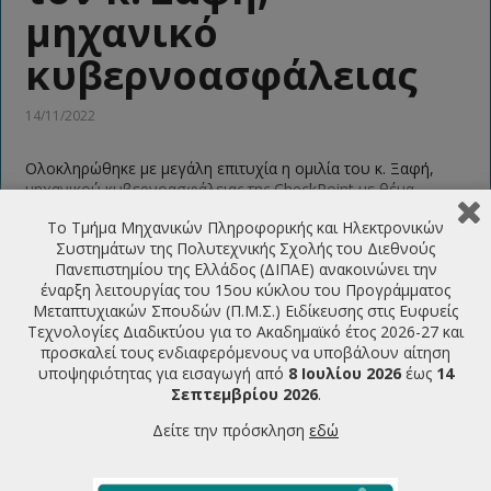
μηχανικό
κυβερνοασφάλειας
14/11/2022
Ολοκληρώθηκε με μεγάλη επιτυχία η ομιλία του κ. Ξαφή,
μηχανικού κυβερνοασφάλειας της CheckPoint με θέμα
«Machine Learning & Cybersecurity» που πραγματοποιήθηκε
Το Τμήμα Μηχανικών Πληροφορικής και Ηλεκτρονικών
στο πλαίσιο του μεταπτυχιακού μαθήματος «Ασφάλεια
Συστημάτων της Πολυτεχνικής Σχολής του Διεθνούς
Διαδικτυακών Πληροφοριακών Συστημάτων»
Πανεπιστημίου της Ελλάδος (ΔΙΠΑΕ) ανακοινώνει την
Οι φοιτητές μας είχαν την ευκαιρία να γνωρίσουν τις
έναρξη λειτουργίας του 15ου κύκλου του Προγράμματος
εφαρμογές της μηχανικής μάθησης στην κυβερνοασφάλεια
Μεταπτυχιακών Σπουδών (Π.Μ.Σ.) Ειδίκευσης στις Ευφυείς
Τεχνολογίες Διαδικτύου για το Ακαδημαϊκό έτος 2026-27 και
προσκαλεί τους ενδιαφερόμενους να υποβάλουν αίτηση
ΤΕΛΕΥΤΑΙΕΣ ΑΝΑΚΟΙΝΩΣΕΙΣ
υποψηφιότητας για εισαγωγή από
8 Ιουλίου 2026
έως
14
Σεπτεμβρίου 2026
.
Δείτε την πρόσκληση
εδώ
Πρόσκληση υποβολής υποψηφιότητας για την εισαγωγή
φοιτητών στο ΠΜΣ Ευφυείς Τεχνολογίες Διαδικτύου
2026-2027
07/07/2026