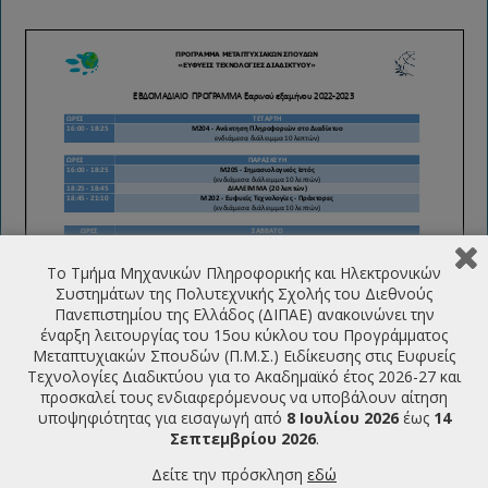
Το Τμήμα Μηχανικών Πληροφορικής και Ηλεκτρονικών
Συστημάτων της Πολυτεχνικής Σχολής του Διεθνούς
Πανεπιστημίου της Ελλάδος (ΔΙΠΑΕ) ανακοινώνει την
έναρξη λειτουργίας του 15ου κύκλου του Προγράμματος
Μεταπτυχιακών Σπουδών (Π.Μ.Σ.) Ειδίκευσης στις Ευφυείς
Τεχνολογίες Διαδικτύου για το Ακαδημαϊκό έτος 2026-27 και
Tα μαθήματα του εαρινού εξαμήνου ξεκινούν Τετάρτη 24
προσκαλεί τους ενδιαφερόμενους να υποβάλουν αίτηση
Φεβρουαρίου 2023
υποψηφιότητας για εισαγωγή από
8 Ιουλίου 2026
έως
14
Σεπτεμβρίου 2026
.
ΤΕΛΕΥΤΑΙΕΣ ΑΝΑΚΟΙΝΩΣΕΙΣ
Δείτε την πρόσκληση
εδώ