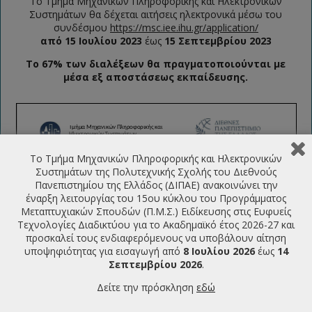
Το Τμήμα Μηχανικών Πληροφορικής και Ηλεκτρονικών
Συστημάτων θα δέχεται αιτήσεις ηλεκτρονικά μέσω του
συνδέσμου
https://msc.iee.ihu.gr/application/
από 15 Ιουλίου 2023
έως
15 Σεπτεμβρίου 2023
Τo 67% των διαλέξεων θα πραγματοποιούνται με
μέσα εξ αποστάσεως εκπαίδευσης.
Το Τμήμα Μηχανικών Πληροφορικής και Ηλεκτρονικών
Συστημάτων της Πολυτεχνικής Σχολής του Διεθνούς
Πανεπιστημίου της Ελλάδος (ΔΙΠΑΕ) ανακοινώνει την
έναρξη λειτουργίας του 15ου κύκλου του Προγράμματος
Μεταπτυχιακών Σπουδών (Π.Μ.Σ.) Ειδίκευσης στις Ευφυείς
Τεχνολογίες Διαδικτύου για το Ακαδημαϊκό έτος 2026-27 και
προσκαλεί τους ενδιαφερόμενους να υποβάλουν αίτηση
υποψηφιότητας για εισαγωγή από
8 Ιουλίου 2026
έως
14
Σεπτεμβρίου 2026
.
Δείτε την πρόσκληση
εδώ