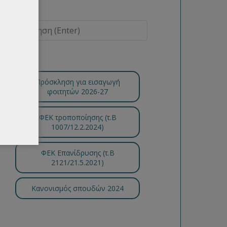
Πρόσκληση για εισαγωγή
φοιτητών 2026-27
ΦΕΚ τροποποίησης (τ.B
1007/12.2.2024)
ΦΕΚ Επανίδρυσης (τ.Β
2121/21.5.2021)
Κανονισμός σπουδών 2024