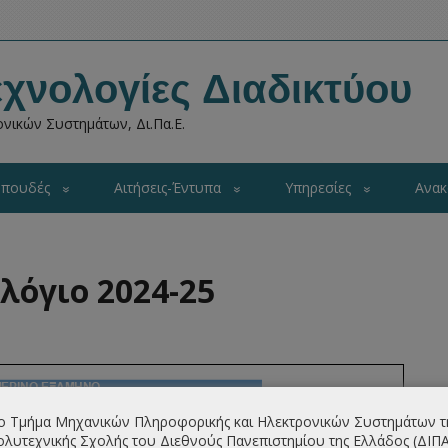
χνολογίες Διαδικτύου
νικών Συστημάτων, Δι.Πα.Ε.
πουδές
Αιτήσεις-Έντυπα
Υπηρεσίες
Ανακ
λόγιο 2024-25
ο Τμήμα Μηχανικών Πληροφορικής και Ηλεκτρονικών Συστημάτων τ
λυτεχνικής Σχολής του Διεθνούς Πανεπιστημίου της Ελλάδος (ΔΙΠ