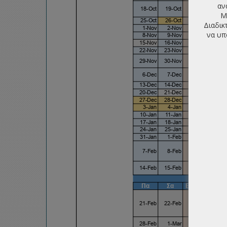
αν
Μ
Διαδικ
να υπ