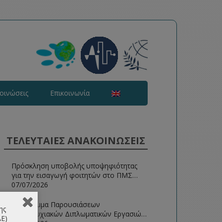
οινώσεις
Επικοινωνία
ΤΕΛΕΥΤΑΙΕΣ ΑΝΑΚΟΙΝΩΣΕΙΣ
Πρόσκληση υποβολής υποψηφιότητας
για την εισαγωγή φοιτητών στο ΠΜΣ
Ευφυείς Τεχνολογίες Διαδικτύου 2026-
07/07/2026
2027
Πρόγραμμα Παρουσιάσεων
ης
Μεταπτυχιακών Διπλωματικών Εργασιών
ΑΕ)