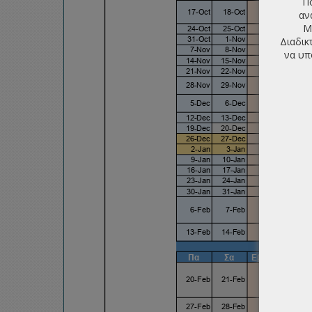
Πο
αν
Μ
Διαδικ
να υπ