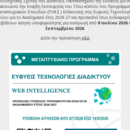
λυτεχνικής Σχολής του Διεθνούς Πανεπιστημίου της Ελλάδος (ΔΙΠ
ακοινώνει την έναρξη λειτουργίας του 15ου κύκλου του Προγράμμα
εταπτυχιακών Σπουδών (Π.Μ.Σ.) Ειδίκευσης στις Ευφυείς Τεχνολογί
τύου για το Ακαδημαϊκό έτος 2026-27 και προσκαλεί τους ενδιαφερ
οβάλουν αίτηση υποψηφιότητας για εισαγωγή από
8 Ιουλίου 2026
Σεπτεμβρίου 2026
.
Δείτε την πρόσκληση
εδώ