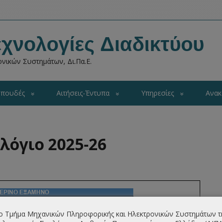
χνολογίες Διαδικτύου
νικών Συστημάτων, Δι.Πα.Ε.
πουδές
Αιτήσεις-Έντυπα
Υπηρεσίες
Ανακ
λόγιο 2025-26
ο Τμήμα Μηχανικών Πληροφορικής και Ηλεκτρονικών Συστημάτων τ