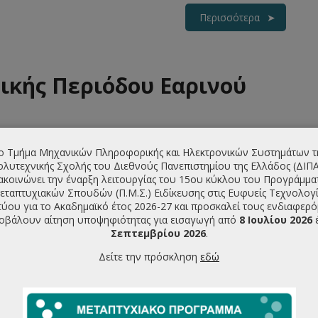
Περισσότερα
ικής Περιόδου Εαρινού
ο Τμήμα Μηχανικών Πληροφορικής και Ηλεκτρονικών Συστημάτων τ
λυτεχνικής Σχολής του Διεθνούς Πανεπιστημίου της Ελλάδος (ΔΙΠ
Περισσότερα
ακοινώνει την έναρξη λειτουργίας του 15ου κύκλου του Προγράμμα
εταπτυχιακών Σπουδών (Π.Μ.Σ.) Ειδίκευσης στις Ευφυείς Τεχνολογί
τύου για το Ακαδημαϊκό έτος 2026-27 και προσκαλεί τους ενδιαφερ
οβάλουν αίτηση υποψηφιότητας για εισαγωγή από
8 Ιουλίου 2026
Σεπτεμβρίου 2026
.
ιάσεων Μεταπτυχιακών
Δείτε την πρόσκληση
εδώ
ασιών Φεβρουάριου 2026