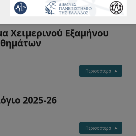
Περισσότερα
α Χειμερινού Εξαμήνου
μαθημάτων
Περισσότερα
όγιο 2025-26
Περισσότερα