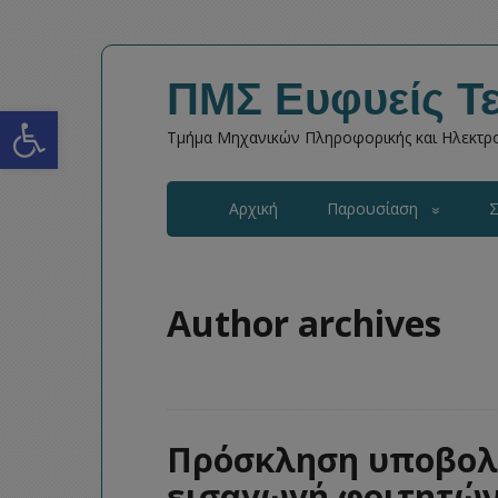
ΠΜΣ Ευφυείς Τε
Open toolbar
Τμήμα Μηχανικών Πληροφορικής και Ηλεκτρο
Αρχική
Παρουσίαση
Σ
Author archives
Πρόσκληση υποβολή
εισαγωγή φοιτητών