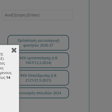
Πρόσκληση για εισαγωγή
φοιτητών 2026-27
ης
ΦΕΚ τροποποίησης (τ.B
ΑΕ)
1007/12.2.2024)
τος
ες
όμενους
ΦΕΚ Επανίδρυσης (τ.Β
έως
14
2121/21.5.2021)
Κανονισμός σπουδών 2024