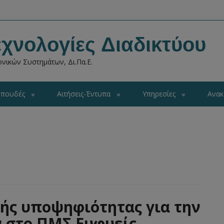
χνολογίες Διαδικτύου
νικών Συστημάτων, Δι.Πα.Ε.
πουδές
Αιτήσεις-Έντυπα
Υπηρεσίες
Ανακ
ς υποψηφιότητας για την
 στο ΠΜΣ Ευφυείς