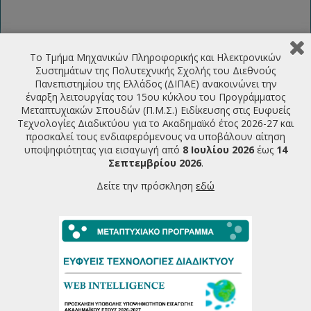
LATEST ANNOUNCEMENTS
Το Τμήμα Μηχανικών Πληροφορικής και Ηλεκτρονικών
Συστημάτων της Πολυτεχνικής Σχολής του Διεθνούς
Πρόσκληση υποβολής υποψηφιότητας για την εισαγωγή
Πανεπιστημίου της Ελλάδος (ΔΙΠΑΕ) ανακοινώνει την
φοιτητών στο ΠΜΣ Ευφυείς Τεχνολογίες Διαδικτύου
έναρξη λειτουργίας του 15ου κύκλου του Προγράμματος
2026-2027
07/07/2026
Μεταπτυχιακών Σπουδών (Π.Μ.Σ.) Ειδίκευσης στις Ευφυείς
Τεχνολογίες Διαδικτύου για το Ακαδημαϊκό έτος 2026-27 και
Πρόγραμμα Παρουσιάσεων Μεταπτυχιακών Διπλωματικών
προσκαλεί τους ενδιαφερόμενους να υποβάλουν αίτηση
Εργασιών Ιούνιος 2026
υποψηφιότητας για εισαγωγή από
8 Ιουλίου 2026
έως
14
22/06/2026
Σεπτεμβρίου 2026
.
Πρόγραμμα Εξεταστικής Περιόδου Εαρινού Εξαμήνου
Δείτε την πρόσκληση
εδώ
2025-26
18/06/2026
Πρόγραμμα Παρουσιάσεων Μεταπτυχιακών Διπλωματικών
Εργασιών Φεβρουάριου 2026
19/02/2026
More...