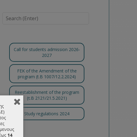
Call for students admission 2026-
2027
FEK of the Amendment of the
program (t.B 1007/12.2.2024)
Reestablishment of the program
(τ.Β 2121/21.5.2021)
ης
ΑΕ)
Study regulations 2024
τος
ες
όμενους
έως
14