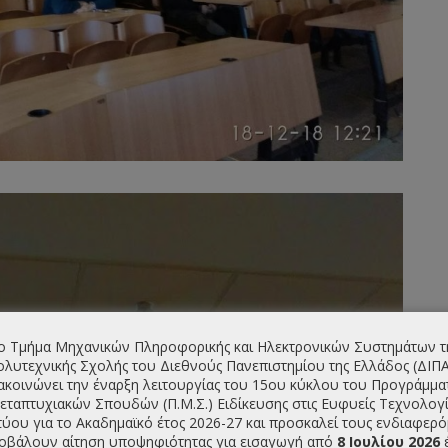
ο Τμήμα Μηχανικών Πληροφορικής και Ηλεκτρονικών Συστημάτων τ
λυτεχνικής Σχολής του Διεθνούς Πανεπιστημίου της Ελλάδος (ΔΙΠ
ακοινώνει την έναρξη λειτουργίας του 15ου κύκλου του Προγράμμα
εταπτυχιακών Σπουδών (Π.Μ.Σ.) Ειδίκευσης στις Ευφυείς Τεχνολογί
τύου για το Ακαδημαϊκό έτος 2026-27 και προσκαλεί τους ενδιαφερ
οβάλουν αίτηση υποψηφιότητας για εισαγωγή από
8 Ιουλίου 2026