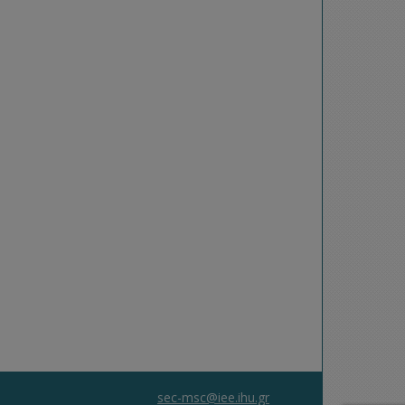
sec-msc@iee.ihu.gr