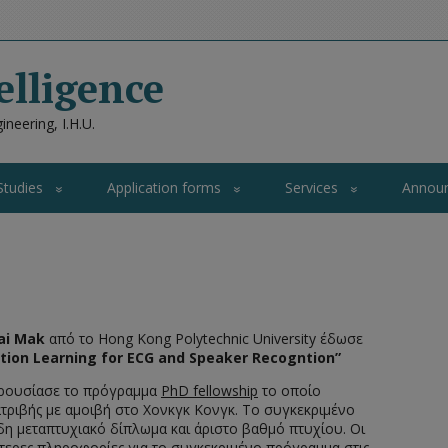
elligence
neering, I.H.U.
Studies
Application forms
Services
Annou
ai Mak
από το Hong Kong Polytechnic University έδωσε
tion Learning for ECG and Speaker Recogntion”
παρουσίασε το πρόγραμμα
PhD fellowship
το οποίο
ατριβής με αμοιβή στο Χονκγκ Κονγκ. Το συγκεκριμένο
 μεταπτυχιακό δίπλωμα και άριστο βαθμό πτυχίου. Οι
ερες πληροφορίες για το συγκεκριμένο πρόγραμμα στις