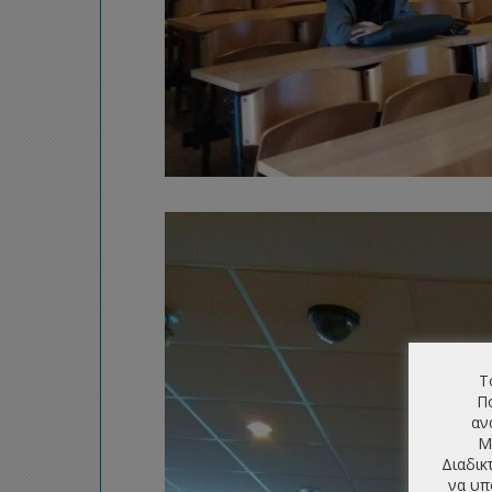
Τ
Πο
αν
Μ
Διαδικ
να υπ