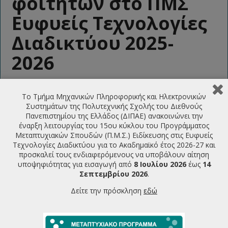
φοιτητών στο ΠΜΣ
Ευφυείς Τεχνολογίες
Διαδικτύου 2025-
2026
10/07/2025
Το Τμήμα Μηχανικών Πληροφορικής και Ηλεκτρονικών
Sorry, this entry is only available in greek
Συστημάτων της Πολυτεχνικής Σχολής του Διεθνούς
Πανεπιστημίου της Ελλάδος (ΔΙΠΑΕ) ανακοινώνει την
έναρξη λειτουργίας του 15ου κύκλου του Προγράμματος
LATEST ANNOUNCEMENTS
Μεταπτυχιακών Σπουδών (Π.Μ.Σ.) Ειδίκευσης στις Ευφυείς
Τεχνολογίες Διαδικτύου για το Ακαδημαϊκό έτος 2026-27 και
προσκαλεί τους ενδιαφερόμενους να υποβάλουν αίτηση
Πρόσκληση υποβολής υποψηφιότητας για την εισαγωγή
υποψηφιότητας για εισαγωγή από
8 Ιουλίου 2026
έως
14
φοιτητών στο ΠΜΣ Ευφυείς Τεχνολογίες Διαδικτύου
Σεπτεμβρίου 2026
.
2026-2027
07/07/2026
Δείτε την πρόσκληση
εδώ
Πρόγραμμα Παρουσιάσεων Μεταπτυχιακών Διπλωματικών
Εργασιών Ιούνιος 2026
22/06/2026