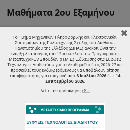
Μαθήματα 2ου Εξαμήνου
3το Εξάμηνο
Το Τμήμα Μηχανικών Πληροφορικής και Ηλεκτρονικών
Συστημάτων της Πολυτεχνικής Σχολής του Διεθνούς
Πανεπιστημίου της Ελλάδος (ΔΙΠΑΕ) ανακοινώνει την
ΤΕΛΕΥΤΑΙΕΣ ΑΝΑΚΟΙΝΩΣΕΙΣ
έναρξη λειτουργίας του 15ου κύκλου του Προγράμματος
Μεταπτυχιακών Σπουδών (Π.Μ.Σ.) Ειδίκευσης στις Ευφυείς
Τεχνολογίες Διαδικτύου για το Ακαδημαϊκό έτος 2026-27 και
Πρόσκληση υποβολής υποψηφιότητας για την εισαγωγή
προσκαλεί τους ενδιαφερόμενους να υποβάλουν αίτηση
φοιτητών στο ΠΜΣ Ευφυείς Τεχνολογίες Διαδικτύου
υποψηφιότητας για εισαγωγή από
8 Ιουλίου 2026
έως
14
2026-2027
07/07/2026
Σεπτεμβρίου 2026
.
Πρόγραμμα Παρουσιάσεων Μεταπτυχιακών Διπλωματικών
Δείτε την πρόσκληση
εδώ
Εργασιών Ιούνιος 2026
22/06/2026
Πρόγραμμα Εξεταστικής Περιόδου Εαρινού Εξαμήνου
2025-26
18/06/2026