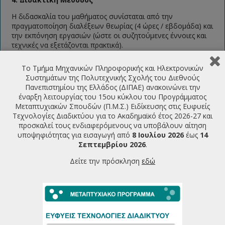
Η διδασκαλία του μαθήματος συνίσταται από την
πραγματοποίηση διαλέξεων θεωρίας (4 ώρες / εβδομάδα) και
την εκπόνηση εργασιών (ώστε οι συζητούμενες έννοιες και
τεχνικές να εξετάζονται πρακτικά).
5. Μέθοδος αξιολόγησης φοιτητών
Το Τμήμα Μηχανικών Πληροφορικής και Ηλεκτρονικών
Συστημάτων της Πολυτεχνικής Σχολής του Διεθνούς
Δεν προβλέπεται τελική γραπτή εξέταση και oι φοιτητές
Πανεπιστημίου της Ελλάδος (ΔΙΠΑΕ) ανακοινώνει την
υποχρεούνται για την επιτυχή παρακολούθηση του
έναρξη λειτουργίας του 15ου κύκλου του Προγράμματος
μαθήματος να παραδώσουν κατά τη διάρκεια του εξαμήνου
Μεταπτυχιακών Σπουδών (Π.Μ.Σ.) Ειδίκευσης στις Ευφυείς
συγκεκριμένο αριθμό εργασιών που θα καθορισθούν από
Τεχνολογίες Διαδικτύου για το Ακαδημαϊκό έτος 2026-27 και
τους διδάσκοντες όπως ακολούθως:
προσκαλεί τους ενδιαφερόμενους να υποβάλουν αίτηση
υποψηφιότητας για εισαγωγή από
8 Ιουλίου 2026
έως
14
Εργασία 1 (10%):
Εύρεση πηγών στο διαδίκτυο και
Σεπτεμβρίου 2026
.
αξιολόγησή τους
Εργασία 2 (20%):
Σύντομη προφορική παρουσίαση
Δείτε την πρόσκληση
εδώ
ενός επιστημονικού άρθρου
Επιστημονική εργασία εξαμήνου (70%):
Συγγραφή και παρουσίαση μιας εργασίας
επισκόπησης επιστημονικών άρθρων (ανάληψη
θέματος στο τέλος της δεύτερης εβδομάδας)