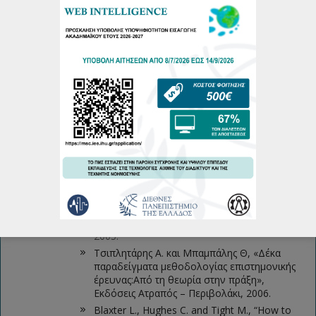
6. Απαιτήσεις εξοπλισμού – λογισμικού
Ο εξοπλισμός και το λογισμικό που απαιτείται για την
εκπαίδευση των φοιτητών είναι ήδη διαθέσιμα από το τμήμα
Πληροφορικής.
7.
Προτεινόμενη
Βιβλιογραφία
Ανδρεαδάκης Ν., «Οδηγός για την εκπόνηση και τη
σύνταξη γραπτής ερευνητικής εργασίας»,Εκδόσεις
Ατραπός – Περιβολάκι, 2005.
Δημητρόπουλος Ε., «Εισαγωγή στη
μεθοδολογία της επιστημονικής
έρευνας»,Εκδοτικός Οίκος ΕΛΛΗΝ,2004.
Ζαφειρόπουλος Κ., «Πώς γίνεται μια
επιστημονική εργασία; Επιστημονική έρευνα
και συγγραφή εργασιών», Εκδόσεις Κριτική,
2005.
Τσιπλητάρης Α. και Μπαμπάλης Θ, «Δέκα
παραδείγματα μεθοδολογίας επιστημονικής
έρευνας:Από τη θεωρία στην πράξη»,
Εκδόσεις Ατραπός – Περιβολάκι, 2006.
Blaxter L., Hughes C. and Tight M., “How to