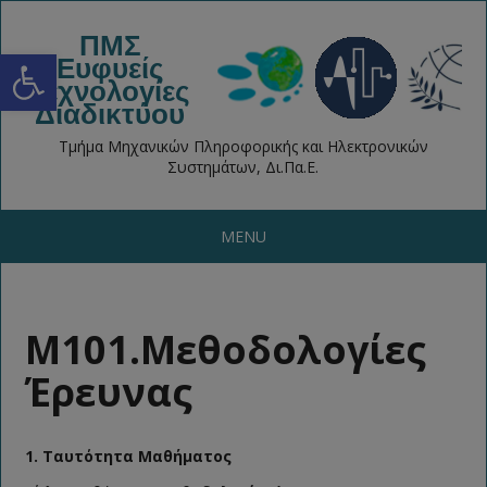
ΠΜΣ
Open toolbar
Ευφυείς
Τεχνολογίες
Διαδικτύου
Τμήμα Μηχανικών Πληροφορικής και Ηλεκτρονικών
Συστημάτων, Δι.Πα.Ε.
MENU
M101.Μεθοδολογίες
Έρευνας
1. Ταυτότητα Μαθήματος