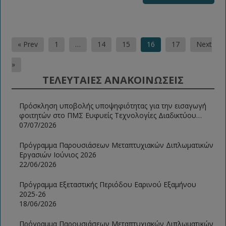
Posts
« Prev
1
…
14
15
16
17
Next
pagination
»
ΤΕΛΕΥΤΑΙΕΣ ΑΝΑΚΟΙΝΩΣΕΙΣ
Πρόσκληση υποβολής υποψηφιότητας για την εισαγωγή
φοιτητών στο ΠΜΣ Ευφυείς Τεχνολογίες Διαδικτύου
2026-2027
07/07/2026
Πρόγραμμα Παρουσιάσεων Μεταπτυχιακών Διπλωματικών
Εργασιών Ιούνιος 2026
22/06/2026
Πρόγραμμα Εξεταστικής Περιόδου Εαρινού Εξαμήνου
2025-26
18/06/2026
Πρόγραμμα Παρουσιάσεων Μεταπτυχιακών Διπλωματικών