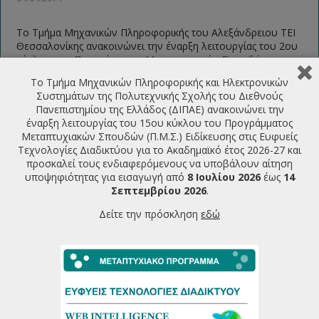
Το Τμήμα Μηχανικών Πληροφορικής του Αλεξάνδρειου ΤΕΙ
Θεσσαλονίκης ανακοινώνει την έναρξη λειτουργίας του 2ου
κύκλου του Προγράμματος Μεταπτυχιακών Σπουδών
Ειδίκευσης (Π.Μ.Σ.Ε.) στις Ευφυείς Τεχνολογίες Διαδικτύου
Το Τμήμα Μηχανικών Πληροφορικής και Ηλεκτρονικών
για το Ακαδημαϊκό έτος 2014-2015 και προσκαλεί τους
Συστημάτων της Πολυτεχνικής Σχολής του Διεθνούς
ενδιαφερόμενους να υποβάλουν αίτηση υποψηφιότητας για
Πανεπιστημίου της Ελλάδος (ΔΙΠΑΕ) ανακοινώνει την
εισαγωγή.
έναρξη λειτουργίας του 15ου κύκλου του Προγράμματος
Μεταπτυχιακών Σπουδών (Π.Μ.Σ.) Ειδίκευσης στις Ευφυείς
Περισσότερα
Τεχνολογίες Διαδικτύου για το Ακαδημαϊκό έτος 2026-27 και
προσκαλεί τους ενδιαφερόμενους να υποβάλουν αίτηση
υποψηφιότητας για εισαγωγή από
8 Ιουλίου 2026
έως
14
Σεπτεμβρίου 2026
.
Πρόγραμμα Μαθημάτων B’
Δείτε την πρόσκληση
εδώ
Εξαμήνου 2013-14
04/04/2014
Ακαδ. Έτος 2013-14 – B’ Εξάμηνο-ΕΒΔΟΜΑΔΙΑΙΟ
ΠΡΟΓΡΑΜΜΑ ΜΑΘΗΜΑΤΩΝ